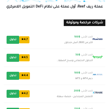
التمويل
اللامركزي
عملة ريف Reef: أول عملة على نظام DeFi التمويل اللامركزي
شركات مرخصة وموثوقة
الحد الأدنى:
$100
4.7★
تداول
أكثر من 2800 أصل متداول
الحد الأدنى:
$50
4.5★
تداول
التداول الاجتماعي ونسخ الصفقات
الحد الأدنى:
$100
4.4★
تداول
دعم MT4 و MT5
الحد الأدنى:
$200
4.2★
تداول
الأفضل للمبتدئين - منصة سهلة