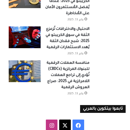
الكريبتو في 2025: عندما
يُفضل المُستثمرون الأمان
على المُخاطرة
يناير 13, 2025
الاحتيال والاختراقات تُزعزع
الثقة في سوق الكريبتو في
2025: شبح فقدان الثقة
يُهدد الاستثمارات الرقمية
يناير 13, 2025
منافسة العملات الرقمية
للبنوك المركزية (CBDCs)
تُؤدي إلى تراجع العملات
اللامركزية في 2025: صراع
العروش الرقمية
يناير 13, 2025
تابعوا بيتكوين بالعربي
‫X
فيسبوك
انستقرام