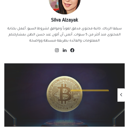
Silva Alzayak
سيلفا الزياك, كاتبة محتوى مدقق لغوياً وموافق لشروط السيو, أعمل بكتابة
المحتوى منذ أكثر من 5 سنوات, أتمنى أن أكون عند حسن الظن بمشاركتكم
المعلومات والفائدة بطريقة مبسطة وواضحة
فيسبوك
لينكدإن
انستقرام
اخبار العملات الرقمية
يناير 13, 2025
التنظيمات الحكومية الصارمة تُطيح بسوق
الكريبتو في 2025: سيف ذو حدين على
مستقبل العملات الرقمية