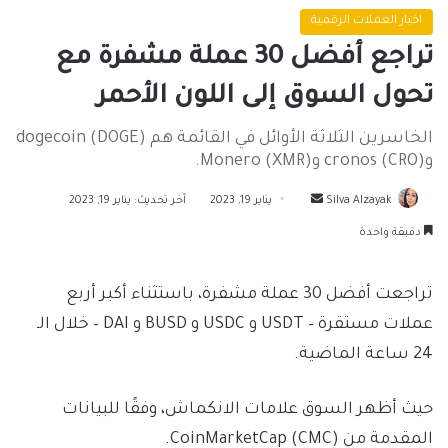
اخبار العملات الرقمية
تراجع أفضل 30 عملة مشفرة مع
تحول السوق إلى اللون الأحمر
الخاسرين الثلاثة الأوائل في القائمة هم dogecoin (DOGE)
وcronos (CRO) وMonero (XMR).
أرسل
Silva Alzayak
يناير 19, 2023
آخر تحديث: يناير 19, 2023
بريدا
دقيقة واحدة
إلكترونيا
تراجعت أفضل 30 عملة مشفرة، باستثناء أكبر أربع
عملات مستقرة – USDT و USDC و BUSD و DAI – خلال الـ
24 ساعة الماضية.
حيث أظهر السوق علامات الانكماش، وفقًا للبيانات
المقدمة من CoinMarketCap (CMC).