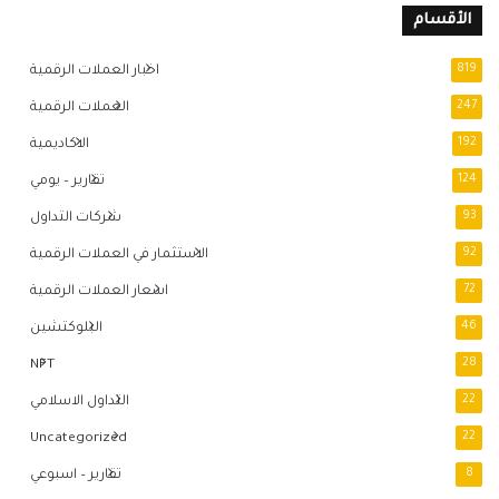
الأقسام
819
اخبار العملات الرقمية
247
العملات الرقمية
192
الاكاديمية
124
تقارير – يومي
93
شركات التداول
92
الاستثمار في العملات الرقمية
72
اسعار العملات الرقمية
46
البلوكتشين
NFT
28
22
التداول الاسلامي
Uncategorized
22
8
تقارير – اسبوعي