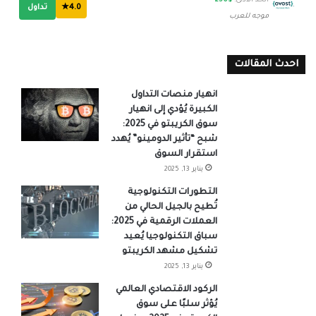
الحد الأدنى:
$250
4.0★
تداول
موجه للعرب
احدث المقالات
انهيار منصات التداول
الكبيرة يُؤدي إلى انهيار
سوق الكريبتو في 2025:
شبح “تأثير الدومينو” يُهدد
استقرار السوق
يناير 13, 2025
التطورات التكنولوجية
تُطيح بالجيل الحالي من
العملات الرقمية في 2025:
سباق التكنولوجيا يُعيد
تشكيل مشهد الكريبتو
يناير 13, 2025
الركود الاقتصادي العالمي
يُؤثر سلبًا على سوق