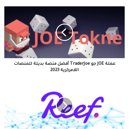
عملة
JOE
جو
TraderJoe
أفضل
منصة
بديلة
للمنصات
اللامركزية
2023
عملة JOE جو TraderJoe أفضل منصة بديلة للمنصات
اللامركزية 2023
عملة
ريف
Reef:
أول
عملة
على
نظام
DeFi