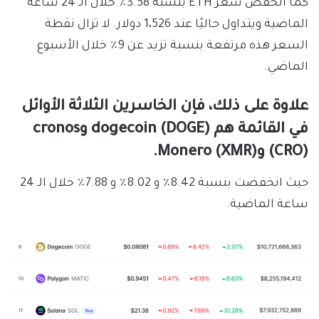
كما انخفض سعر ETH بنسبة 3.58٪ خلال الـ 24 ساعة
الماضية ويتداول حاليًا عند 1،526 دولار. لا تزال نقطة
السعر هذه مرتفعة بنسبة تزيد عن 9٪ خلال الأسبوع
الماضي.
علاوة على ذلك، فإن الخاسرين الثلاثة الأوائل
في القائمة هم dogecoin (DOGE) وcronos
(CRO) وMonero (XMR).
حيث انخفضت بنسبة 8.42٪ و 8.02٪ و 7.88٪ خلال الـ 24
ساعة الماضية.