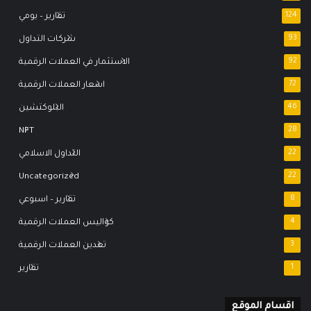
124
تقارير – يومي
93
شركات التداول
92
الاستثمار في العملات الرقمية
72
اسعار العملات الرقمية
46
البلوكتشين
NFT
28
22
التداول الاسلامي
Uncategorized
22
8
تقارير – اسبوعي
4
كواليس العملات الرقمية
3
تعدين العملات الرقمية
1
تقارير
اقسام الموقع