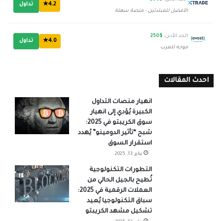
4.2★
تداول
الأفضل للمبتدئين - منصة سهلة
الحد الأدنى:
$250
4.0★
تداول
موجه للعرب
احدث المقالات
انهيار منصات التداول
الكبيرة يُؤدي إلى انهيار
سوق الكريبتو في 2025:
شبح “تأثير الدومينو” يُهدد
استقرار السوق
يناير 13, 2025
التطورات التكنولوجية
تُطيح بالجيل الحالي من
العملات الرقمية في 2025:
سباق التكنولوجيا يُعيد
تشكيل مشهد الكريبتو