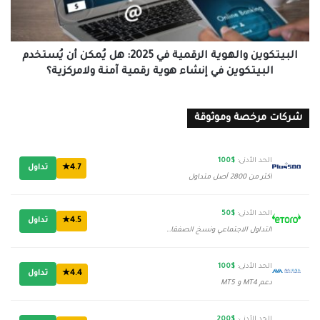
يُمكن
أن
يُستخدم
البيتكوين
البيتكوين والهوية الرقمية في 2025: هل يُمكن أن يُستخدم
في
البيتكوين في إنشاء هوية رقمية آمنة ولامركزية؟
إنشاء
هوية
رقمية
شركات مرخصة وموثوقة
آمنة
ولامركزية؟
الحد الأدنى:
$100
4.7★
تداول
أكثر من 2800 أصل متداول
الحد الأدنى:
$50
4.5★
تداول
التداول الاجتماعي ونسخ الصفقات
الحد الأدنى:
$100
4.4★
تداول
دعم MT4 و MT5
الحد الأدنى:
$200