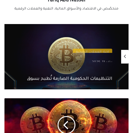
Tariq Abu Nasser
متخصّص في الاقتصاد والأسواق المالية، التقنية والعملات الرقمية
اخبار العملات الرقمية
يناير 13, 2025
التنظيمات الحكومية الصارمة تُطيح بسوق
الكريبتو في 2025: سيف ذو حدين على
مستقبل العملات الرقمية
عملات
رقمية
قد
تتفوق
على
البيتكوين