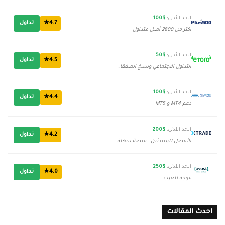
الحد الأدنى:
$100
4.7★
تداول
أكثر من 2800 أصل متداول
الحد الأدنى:
$50
4.5★
تداول
التداول الاجتماعي ونسخ الصفقات
الحد الأدنى:
$100
4.4★
تداول
دعم MT4 و MT5
الحد الأدنى:
$200
4.2★
تداول
الأفضل للمبتدئين - منصة سهلة
الحد الأدنى:
$250
4.0★
تداول
موجه للعرب
احدث المقالات