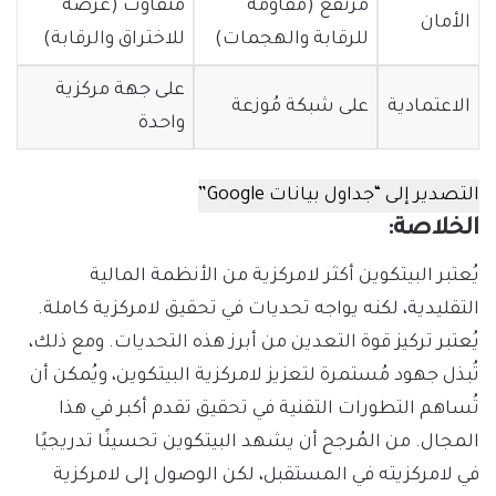
مُرتفع (مُقاومة
مُتفاوت (عرضة
الأمان
للرقابة والهجمات)
للاختراق والرقابة)
على جهة مركزية
الاعتمادية
على شبكة مُوزعة
واحدة
التصدير إلى “جداول بيانات Google”
الخلاصة:
يُعتبر البيتكوين أكثر لامركزية من الأنظمة المالية
التقليدية، لكنه يواجه تحديات في تحقيق لامركزية كاملة.
يُعتبر تركيز قوة التعدين من أبرز هذه التحديات. ومع ذلك،
تُبذل جهود مُستمرة لتعزيز لامركزية البيتكوين، ويُمكن أن
تُساهم التطورات التقنية في تحقيق تقدم أكبر في هذا
المجال. من المُرجح أن يشهد البيتكوين تحسينًا تدريجيًا
في لامركزيته في المستقبل، لكن الوصول إلى لامركزية