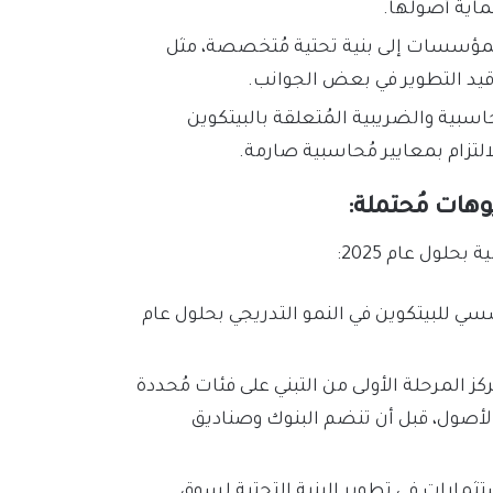
اية أصولها.
مؤسسات إلى بنية تحتية مُتخصصة، مثل
 قيد التطوير في بعض الجوانب.
اسبية والضريبية المُتعلقة بالبيتكوين
التزام بمعايير مُحاسبية صارمة.
حلول عام 2025:
سي للبيتكوين في النمو التدريجي بحلول عام
ركز المرحلة الأولى من التبني على فئات مُحددة
أصول، قبل أن تنضم البنوك وصناديق
ستثمارات في تطوير البنية التحتية لسوق