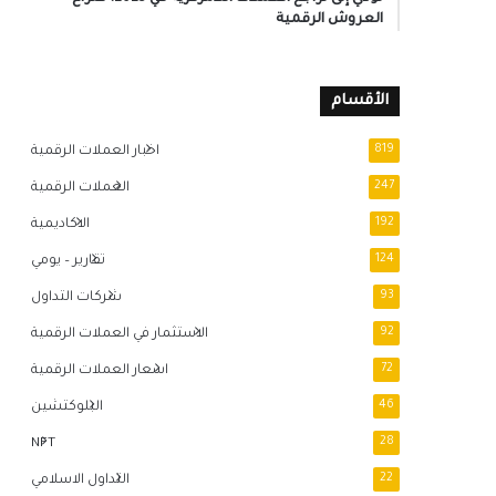
العروش الرقمية
الأقسام
819
اخبار العملات الرقمية
247
العملات الرقمية
192
الاكاديمية
124
تقارير – يومي
93
شركات التداول
92
الاستثمار في العملات الرقمية
72
اسعار العملات الرقمية
46
البلوكتشين
NFT
28
22
التداول الاسلامي