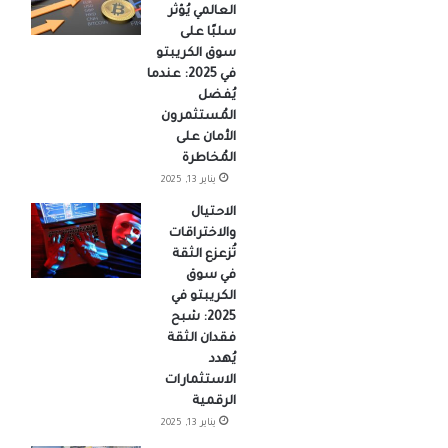
العالمي يُؤثر
سلبًا على
سوق الكريبتو
في 2025: عندما
يُفضل
المُستثمرون
الأمان على
المُخاطرة
يناير 13, 2025
الاحتيال
والاختراقات
تُزعزع الثقة
في سوق
الكريبتو في
2025: شبح
فقدان الثقة
يُهدد
الاستثمارات
الرقمية
يناير 13, 2025