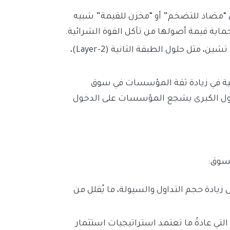
صل “مضاد للتضخم” أو “مخزن للقيمة” شبيه
ماية قيمة أصولها من تآكل القوة الشرائية.
تُساهم التطورات في تقنية البلوك تشين، مثل حلول الطبقة الثانية (Layer-2)،
ية في زيادة ثقة المؤسسات في سوق
لدول الكبرى يشجع المؤسسات على الدخول
لسوق:
يادة حجم التداول والسيولة، ما يُقلل من
تي عادةً ما تعتمد استراتيجيات استثمار