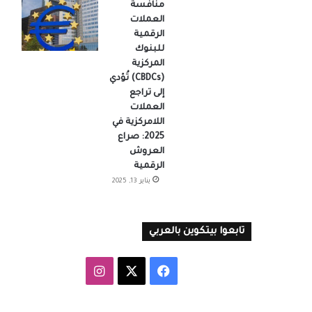
منافسة
العملات
الرقمية
للبنوك
المركزية
(CBDCs) تُؤدي
إلى تراجع
العملات
اللامركزية في
2025: صراع
العروش
الرقمية
يناير 13, 2025
تابعوا بيتكوين بالعربي
‫X
فيسبوك
انستقرام