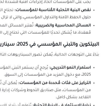
يجب على المؤسسات اتخاذ إجراءات أمنية مُشددة لحم
نقص البنية التحتية المُناسبة للمؤسسات:
تحتاج ال
حلول الحفظ الآمنة والتداول المؤسسي، والتي لا تزال
المسائل المحاسبية والضريبية:
تُعتبر المسائل المح
مُعقدة، ما يُشكل تحديًا للمؤسسات التي تحتاج إلى ال
البيتكوين والتبني المؤسسي في 2025: سيناريوهات مُحتملة:
بناءً على التوجهات الحالية، يُمكن تصور السيناريوهات التالية ب
استمرار النمو التدريجي:
يُرجح أن يستمر التبني المؤس
2025، مع دخول المزيد من المؤسسات إلى السوق.
التركيز على فئات مُحددة من المؤسسات:
يُمكن أن تُ
من المؤسسات، مثل صناديق التحوط وشركات إدارة ال
التقاعد بشكل كامل.
زيادة الاستثمار في البنية التحتية:
يُتوقع أن تزداد الا