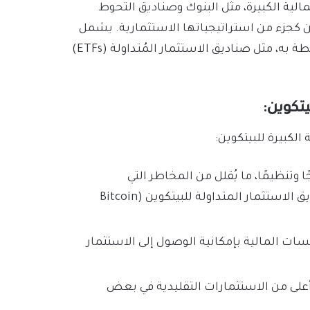
لية الكبيرة، مثل البنوك وصناديق التحوط
ن كجزء من استراتيجياتها الاستثمارية. يشمل
ذلك الاستثمار المباشر في البيتكوين أو تقديم خدمات مُرتبطة به، مثل صناديق الاستثمار المُتداولة (ETFs)
تكوين:
لكبيرة للبيتكوين:
وتنظيمًا، ما يُقلل من المخاطر التي
تُواجهها المؤسسات عند الاستثمار فيه. ظهور صناديق الاستثمار المتداولة للبيتكوين (Bitcoin
ت المالية بإمكانية الوصول إلى الاستثمار
د أعلى من الاستثمارات التقليدية في بعض