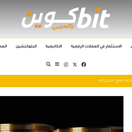
الاستثمار في العملات الرقمية
الاكاديمية
البلوكتشين
العم
‫X
فيسبوك
انستقرام
بحث عن
إضافة عمود جانبي
التطورات التكنولوجية تُطيح بالجيل الحالي من العملات الرقمية في 2025: سباق التكنولوجيا يُعيد تشكيل مشهد الكريبتو