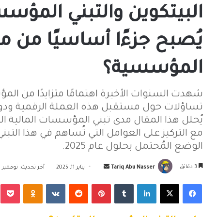
يُصبح جزءًا أساسيًا من م
المؤسسية؟
شهدت السنوات الأخيرة اهتمامًا متزايدًا من المؤسس
تساؤلات حول مستقبل هذه العملة الرقمية ودو
يُحلل هذا المقال مدى تبني المؤسسات المالية الك
مع التركيز على العوامل التي تُساهم في هذا التبن
الوضع المُحتمل بحلول عام 2025.
أرسل
3 دقائق
Tariq Abu Nasser
يناير 11, 2025
آخر تحديث: نوفمبر 18, 2025
بريدا
فيسبوك
‫X
لينكدإن
بينتيريست
Odnoklassniki
‫Pocket
إلكترونيا