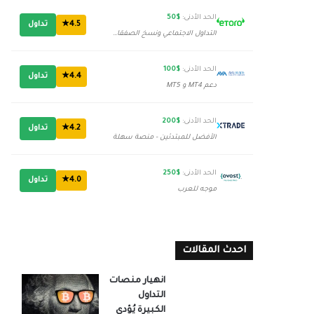
الحد الأدنى:
$50
4.5★
تداول
التداول الاجتماعي ونسخ الصفقات
الحد الأدنى:
$100
4.4★
تداول
دعم MT4 و MT5
الحد الأدنى:
$200
4.2★
تداول
الأفضل للمبتدئين - منصة سهلة
الحد الأدنى:
$250
4.0★
تداول
موجه للعرب
احدث المقالات
انهيار منصات
التداول
الكبيرة يُؤدي