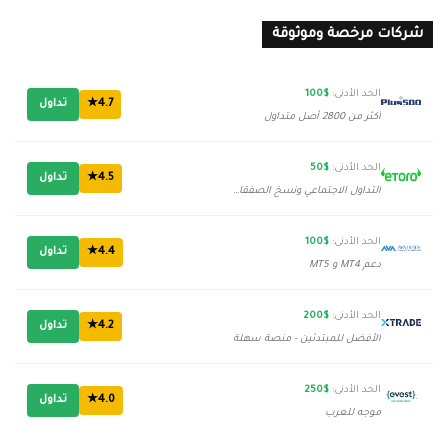
شركات مرخصة وموثوقة
الحد الأدنى:
$100
4.7★
تداول
أكثر من 2800 أصل متداول
الحد الأدنى:
$50
4.5★
تداول
التداول الاجتماعي ونسخ الصفقات
الحد الأدنى:
$100
4.4★
تداول
دعم MT4 و MT5
الحد الأدنى:
$200
4.2★
تداول
الأفضل للمبتدئين - منصة سهلة
الحد الأدنى:
$250
4.0★
تداول
موجه للعرب