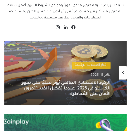
سيلفا الزياك, كاتبة محتوى مدقق لغوياً وموافق لشروط السيو, أعمل بكتابة
المحتوى منذ أكثر من 5 سنوات, أتمنى أن أكون عند حسن الظن بمشاركتكم
المعلومات والفائدة بطريقة مبسطة وواضحة
فيسبوك
لينكدإن
انستقرام
اخبار العملات الرقمية
يناير 13, 2025
التنظيمات الحكومية الصارمة تُطيح بسوق
الكريبتو في 2025: سيف ذو حدين على
مستقبل العملات الرقمية
ترحب
Coinplay
بالمراهنين