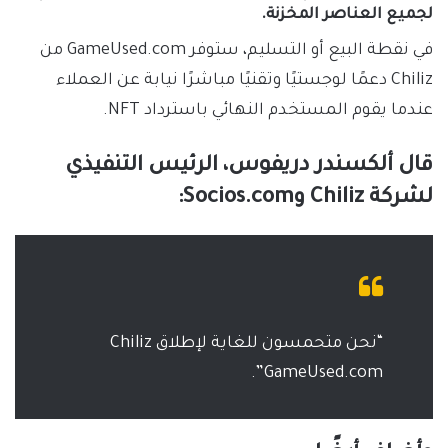
لجميع العناصر المخزنة.
في نقطة البيع أو التسليم، ستوفر GameUsed.com من
Chiliz دعمًا لوجستيًا وتقنيًا مباشرًا نيابة عن العملاء
عندما يقوم المستخدم النهائي باسترداد NFT.
قال ألكسندر دريفوس، الرئيس التنفيذي
لشركة Chiliz وSocios.com:
“نحن متحمسون للغاية لإطلاق Chiliz
GameUsed.com”.