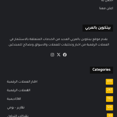
اتصل بنا
اعلن معنا
بيتكوين بالعربي
يقدم موقع بيتكوين بالعربي العديد من الخدمات المتعلقة بالاستثمار في
العملات الرقمية من اخبار وتحليلات للعملات والاسواق ونصائح للمبتدئين.
‫X
فيسبوك
انستقرام
Categories
819
اخبار العملات الرقمية
247
العملات الرقمية
192
الاكاديمية
124
تقارير – يومي
93
شركات التداول