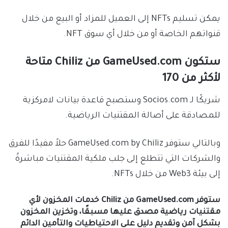
يمكن تسليم NFTs إلى العميل للمزاد أو البيع من خلال
قنواتهم الخاصة أو من خلال أي سوق NFT.
ستكون GameUsed.com من Chiliz متاحة
لأكثر من 170
شريكًا لـ Socios.com وستصبح قاعدة بيانات لامركزية
للمصادقة على أصالة المقتنيات الرياضية.
وبالتالي ستوفر GameUsed.com by Chiliz حلاً مفيدًا للفرق
والشركات التي تتطلع إلى جلب ملكية المقتنيات مباشرةً
إلى بيئة Web3 من خلال NFTs.
ستوفر GameUsed.com من Chiliz خدمات المخزون لأي
مقتنيات رياضية مصدق عليها مسبقًا، وتخزين المخزون
بشكل آمن وتقديم دليل على الاحتياطيات والتأمين الدائم