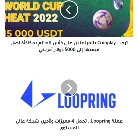
على
كأس
العالم
بمكافأة
تصل
قيمتها
إلى
ترحب Coinplay بالمراهنين على كأس العالم بمكافأة تصل
5000
قيمتها إلى 5000 دولار أمريكي
دولار
أمريكي
عملة
Loopring..
تحمل
4
مميزات
وتأمين
شبكة
عالي
المستوى
عملة Loopring.. تحمل 4 مميزات وتأمين شبكة عالي
المستوى