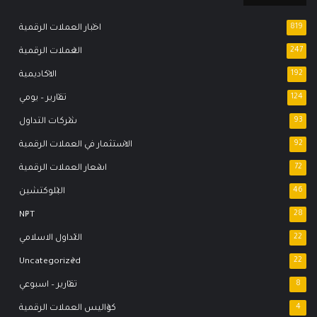
819
اخبار العملات الرقمية
247
العملات الرقمية
192
الاكاديمية
124
تقارير – يومي
93
شركات التداول
92
الاستثمار في العملات الرقمية
72
اسعار العملات الرقمية
46
البلوكتشين
NFT
28
22
التداول الاسلامي
Uncategorized
22
8
تقارير – اسبوعي
4
كواليس العملات الرقمية