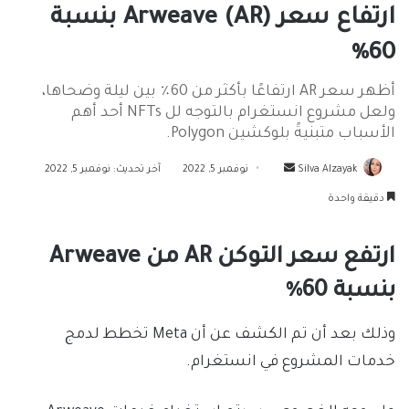
ارتفاع سعر Arweave (AR) بنسبة
60٪
أظهر سعر AR ارتفاعًا بأكثر من 60٪ بين ليلة وضحاها،
ولعل مشروع انستغرام بالتوجه لل NFTs أحد أهم
الأسباب متبنيةً بلوكشين Polygon.
أرسل
Silva Alzayak
نوفمبر 5, 2022
آخر تحديث: نوفمبر 5, 2022
بريدا
دقيقة واحدة
إلكترونيا
ارتفع سعر التوكن AR من Arweave
بنسبة 60٪
وذلك بعد أن تم الكشف عن أن Meta تخطط لدمج
خدمات المشروع في انستغرام.