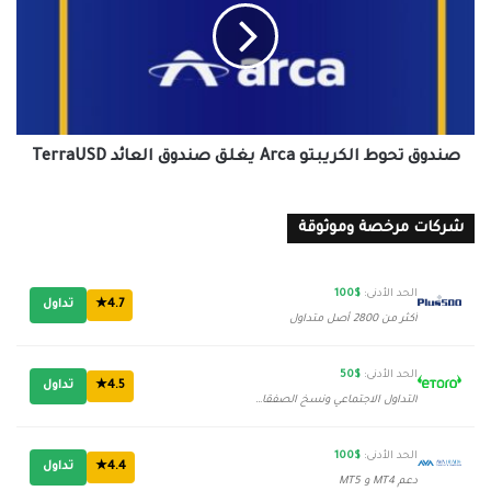
Arca
يغلق
صندوق
العائد
TerraUSD
صندوق تحوط الكريبتو Arca يغلق صندوق العائد TerraUSD
شركات مرخصة وموثوقة
الحد الأدنى:
$100
4.7★
تداول
أكثر من 2800 أصل متداول
الحد الأدنى:
$50
4.5★
تداول
التداول الاجتماعي ونسخ الصفقات
الحد الأدنى:
$100
4.4★
تداول
دعم MT4 و MT5