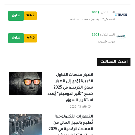
الحد الأدنى:
$200
4.2★
تداول
الأفضل للمبتدئين - منصة سهلة
الحد الأدنى:
$250
4.0★
تداول
موجه للعرب
احدث المقالات
انهيار منصات التداول
الكبيرة يُؤدي إلى انهيار
سوق الكريبتو في 2025:
شبح “تأثير الدومينو” يُهدد
استقرار السوق
يناير 13, 2025
التطورات التكنولوجية
تُطيح بالجيل الحالي من
العملات الرقمية في 2025: