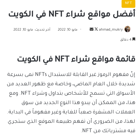
NFT
أفضل مواقع شراء NFT في الكويت
تابع
أرسل
ahmad_mukry
مايو 10, 2022
آخر تحديث: مايو 10, 2022
على
بريدا
4 دقائق
X
إلكترونيا
قائمة مواقع شراء NFT في الكويت
إنّ مفهوم الرموز غير القابلة للاستبدال NFTs نمى بسرعة
شديدة خلال العام الماضي، وخاصة مع ظهور العديد من
الأسواق التي تسمح للأشخاص بتداول وشراء NFT. ومع
هذا، من الممكن أن يبدو هذا النوع الجديد من سوق
العملات المشفرة صعباً للغاية وغير مفهوماً في البداية.
لهذا، من الضروري أن تفهم طبيعة الموقع الذي ستجري
فيه مشترياتك من NFT.