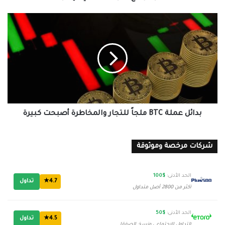
بدائل
عملة
BTC
ملجاً
للتجار
والمخاطرة
أصبحت
كبيرة
بدائل عملة BTC ملجاً للتجار والمخاطرة أصبحت كبيرة
شركات مرخصة وموثوقة
الحد الأدنى:
$100
4.7★
تداول
أكثر من 2800 أصل متداول
الحد الأدنى:
$50
4.5★
تداول
التداول الاجتماعي ونسخ الصفقات