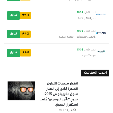
الحد الأدنى:
$100
4.4★
تداول
دعم MT4 و MT5
الحد الأدنى:
$200
4.2★
تداول
الأفضل للمبتدئين - منصة سهلة
الحد الأدنى:
$250
4.0★
تداول
موجه للعرب
احدث المقالات
انهيار منصات التداول
الكبيرة يُؤدي إلى انهيار
سوق الكريبتو في 2025:
شبح “تأثير الدومينو” يُهدد
استقرار السوق
يناير 13, 2025