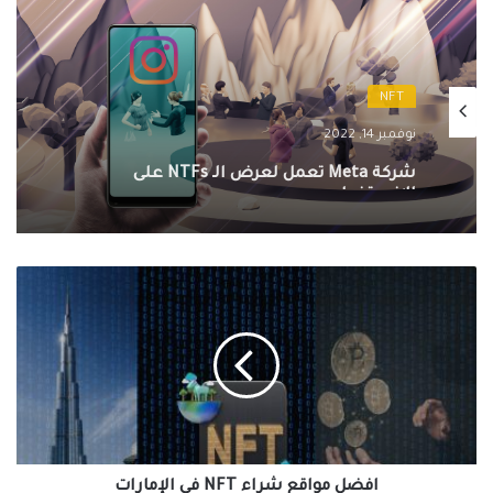
NFT
نوفمبر 14, 2022
شركة Meta تعمل لعرض الـ NTFs على
الانستغرام
افضل
مواقع
شراء
NFT
في
الإمارات
افضل مواقع شراء NFT في الإمارات