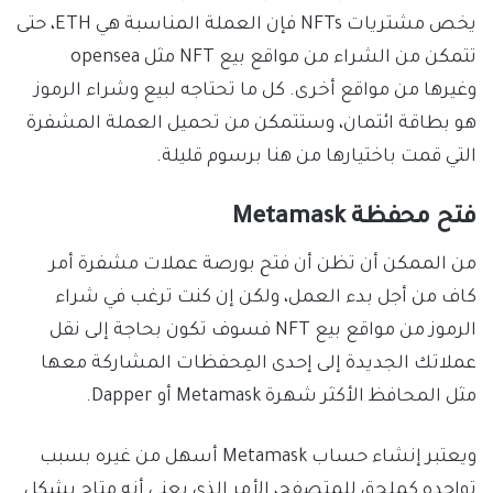
يخص مشتريات NFTs فإن العملة المناسبة هي ETH، حتى
تتمكن من الشراء من مواقع بيع NFT مثل opensea
وغيرها من مواقع أخرى. كل ما تحتاجه لبيع وشراء الرموز
هو بطاقة ائتمان، وستتمكن من تحميل العملة المشفرة
التي قمت باختيارها من هنا برسوم قليلة.
فتح محفظة Metamask
من الممكن أن تظن أن فتح بورصة عملات مشفرة أمر
كاف من أجل بدء العمل، ولكن إن كنت ترغب في شراء
الرموز من مواقع بيع NFT فسوف تكون بحاجة إلى نقل
عملاتك الجديدة إلى إحدى المِحفظات المشاركة معها
مثل المحافظ الأكثر شهرة Metamask أو Dapper.
ويعتبر إنشاء حساب Metamask أسهل من غيره بسبب
تواجده كملحق للمتصفح، الأمر الذي يعني أنه متاح بشكل