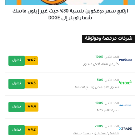
ماسك
شعار
ارتفع سعر دوغكوين بنسبة 30٪ حيث غير إيلون ماسك
تويتر
شعار تويتر إلى DOGE
إلى
DOGE
شركات مرخصة وموثوقة
الحد الأدنى:
$100
4.7★
تداول
أكثر من 2800 أصل متداول
الحد الأدنى:
$50
4.5★
تداول
التداول الاجتماعي ونسخ الصفقات
الحد الأدنى:
$100
4.4★
تداول
دعم MT4 و MT5
الحد الأدنى:
$200
4.2★
تداول
الأفضل للمبتدئين - منصة سهلة