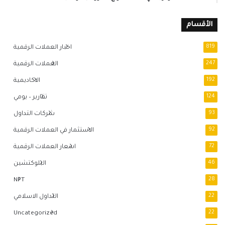
الأقسام
819
اخبار العملات الرقمية
247
العملات الرقمية
192
الاكاديمية
124
تقارير – يومي
93
شركات التداول
92
الاستثمار في العملات الرقمية
72
اسعار العملات الرقمية
46
البلوكتشين
NFT
28
22
التداول الاسلامي
Uncategorized
22