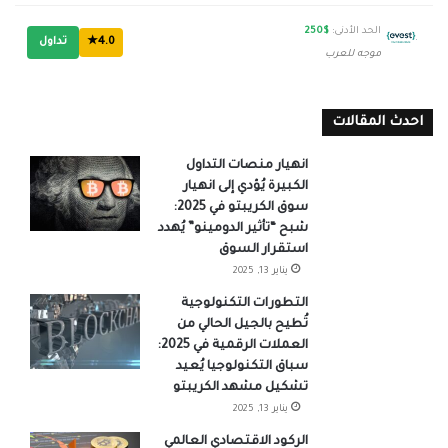
الحد الأدنى:
$250
4.0★
تداول
موجه للعرب
احدث المقالات
انهيار منصات التداول
الكبيرة يُؤدي إلى انهيار
سوق الكريبتو في 2025:
شبح “تأثير الدومينو” يُهدد
استقرار السوق
يناير 13, 2025
التطورات التكنولوجية
تُطيح بالجيل الحالي من
العملات الرقمية في 2025:
سباق التكنولوجيا يُعيد
تشكيل مشهد الكريبتو
يناير 13, 2025
الركود الاقتصادي العالمي