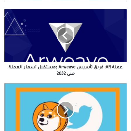
عملة
AR:
فريق
تأسيس
Arweave
ومستقبل
أسعار
العملة
حتى
2032
عملة AR: فريق تأسيس Arweave ومستقبل أسعار العملة
حتى 2032
ارتفع
سعر
دوغكوين
بنسبة
30٪
حيث
غير
إيلون