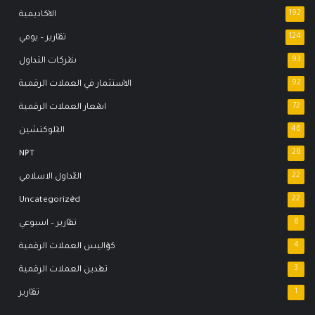
192
الاكاديمية
124
تقارير – يومي
93
شركات التداول
92
الاستثمار في العملات الرقمية
72
اسعار العملات الرقمية
46
البلوكتشين
NFT
28
22
التداول الاسلامي
Uncategorized
22
8
تقارير – اسبوعي
4
كواليس العملات الرقمية
3
تعدين العملات الرقمية
1
تقارير