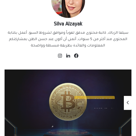
Silva Alzayak
سيلفا الزياك, كاتبة محتوى مدقق لغوياً وموافق لشروط السيو, أعمل بكتابة
المحتوى منذ أكثر من 5 سنوات, أتمنى أن أكون عند حسن الظن بمشاركتكم
المعلومات والفائدة بطريقة مبسطة وواضحة
فيسبوك
لينكدإن
انستقرام
اخبار العملات الرقمية
يناير 13, 2025
التنظيمات الحكومية الصارمة تُطيح بسوق
الكريبتو في 2025: سيف ذو حدين على
مستقبل العملات الرقمية